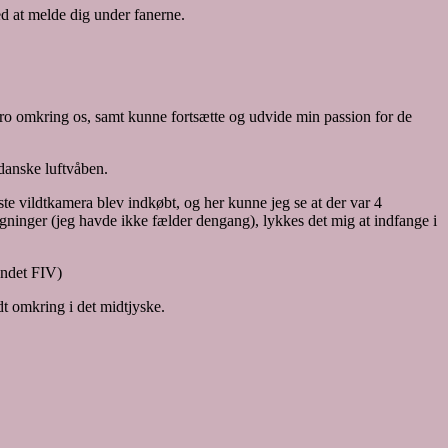
ed at melde dig under fanerne.
ro omkring os, samt kunne fortsætte og udvide min passion for de
 danske luftvåben.
ste vildtkamera blev indkøbt, og her kunne jeg se at der var 4
angninger (jeg havde ikke fælder dengang), lykkes det mig at indfange i
undet FIV)
dt omkring i det midtjyske.