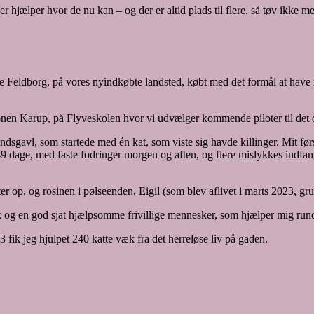
 hjælper hvor de nu kan – og der er altid plads til flere, så tøv ikke m
 Feldborg, på vores nyindkøbte landsted, købt med det formål at have 
ationen Karup, på Flyveskolen hvor vi udvælger kommende piloter til det
dsgavl, som startede med én kat, som viste sig havde killinger. Mit før
er 49 dage, med faste fodringer morgen og aften, og flere mislykkes indf
 op, og rosinen i pølseenden, Eigil (som blev aflivet i marts 2023, gr
ærk og en god sjat hjælpsomme frivillige mennesker, som hjælper mig run
 fik jeg hjulpet 240 katte væk fra det herreløse liv på gaden.