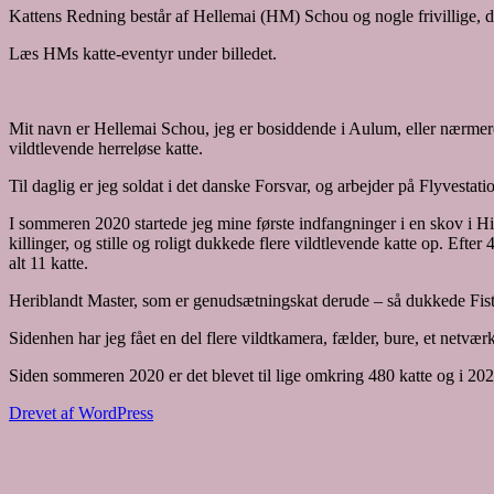
Kattens Redning består af Hellemai (HM) Schou og nogle frivillige, der
Læs HMs katte-eventyr under billedet.
Mit navn er Hellemai Schou, jeg er bosiddende i Aulum, eller nærmere
vildtlevende herreløse katte.
Til daglig er jeg soldat i det danske Forsvar, og arbejder på Flyvest
I sommeren 2020 startede jeg mine første indfangninger i en skov i Hin
killinger, og stille og roligt dukkede flere vildtlevende katte op. Eft
alt 11 katte.
Heriblandt Master, som er genudsætningskat derude – så dukkede Fister
Sidenhen har jeg fået en del flere vildtkamera, fælder, bure, et netv
Siden sommeren 2020 er det blevet til lige omkring 480 katte og i 2023
Drevet af WordPress