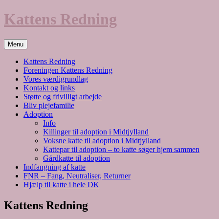
Hop
Kattens Redning
til
indhold
Menu
Kattens Redning
Foreningen Kattens Redning
Vores værdigrundlag
Kontakt og links
Støtte og frivilligt arbejde
Bliv plejefamilie
Adoption
Info
Killinger til adoption i Midtjylland
Voksne katte til adoption i Midtjylland
Kattepar til adoption – to katte søger hjem sammen
Gårdkatte til adoption
Indfangning af katte
FNR – Fang, Neutraliser, Returner
Hjælp til katte i hele DK
Kattens Redning