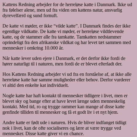
Kattens Redning arbejder for de herreløse katte i Danmark. Ikke ud
fra følelser alene, men ud fra viden om kattens natur, ansvarlig
dyrevelfærd og sund fornuft.
De katte vi møder, er ikke “vilde katte”. I Danmark findes der ikke
egentlige vildkatte. De katte vi møder, er herreløse vildtlevende
katte, og de stammer alle fra tamkatte. Tamkatten nedstammer
oprindeligt fra den afrikanske vildkat og har levet tæt sammen med
mennesker i omkring 10.000 år.
Når katte lever uden ejere i Danmark, er det derfor ikke fordi de
hører naturligt til i naturen, men fordi de er blevet efterladt der.
Hos Kattens Redning arbejder vi ud fra en forståelse af, at ikke alle
herreløse katte har samme muligheder eller behov. Derfor vurderer
vi altid den enkelte kat individuelt.
Nogle katte har haft kontakt til mennesker tidligere i livet, men er
blevet sky og bange efter at have levet længe uden menneskelig
kontakt. Med tid, ro og trygge rammer kan mange af disse katte
genfinde tilliden til mennesker og få et godt liv i et nyt hjem.
Andre katte er født ude i naturen. Hvis de bliver indfanget tidligt
nok i livet, kan de ofte socialiseres og lære at være trygge ved
mennesker. Disse katte giver vi en chance.