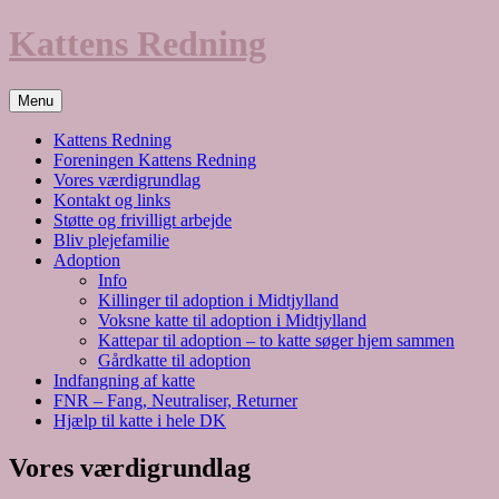
Hop
Kattens Redning
til
indhold
Menu
Kattens Redning
Foreningen Kattens Redning
Vores værdigrundlag
Kontakt og links
Støtte og frivilligt arbejde
Bliv plejefamilie
Adoption
Info
Killinger til adoption i Midtjylland
Voksne katte til adoption i Midtjylland
Kattepar til adoption – to katte søger hjem sammen
Gårdkatte til adoption
Indfangning af katte
FNR – Fang, Neutraliser, Returner
Hjælp til katte i hele DK
Vores værdigrundlag