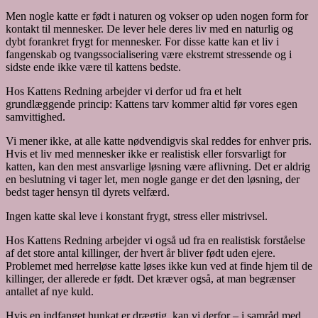
Men nogle katte er født i naturen og vokser op uden nogen form for
kontakt til mennesker. De lever hele deres liv med en naturlig og
dybt forankret frygt for mennesker. For disse katte kan et liv i
fangenskab og tvangssocialisering være ekstremt stressende og i
sidste ende ikke være til kattens bedste.
Hos Kattens Redning arbejder vi derfor ud fra et helt
grundlæggende princip: Kattens tarv kommer altid før vores egen
samvittighed.
Vi mener ikke, at alle katte nødvendigvis skal reddes for enhver pris.
Hvis et liv med mennesker ikke er realistisk eller forsvarligt for
katten, kan den mest ansvarlige løsning være aflivning. Det er aldrig
en beslutning vi tager let, men nogle gange er det den løsning, der
bedst tager hensyn til dyrets velfærd.
Ingen katte skal leve i konstant frygt, stress eller mistrivsel.
Hos Kattens Redning arbejder vi også ud fra en realistisk forståelse
af det store antal killinger, der hvert år bliver født uden ejere.
Problemet med herreløse katte løses ikke kun ved at finde hjem til de
killinger, der allerede er født. Det kræver også, at man begrænser
antallet af nye kuld.
Hvis en indfanget hunkat er drægtig, kan vi derfor – i samråd med