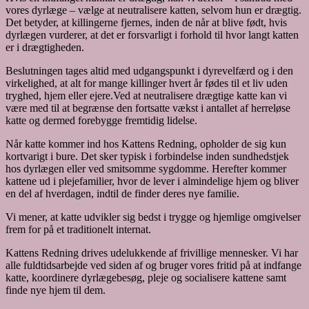
vores dyrlæge – vælge at neutralisere katten, selvom hun er drægtig.
Det betyder, at killingerne fjernes, inden de når at blive født, hvis
dyrlægen vurderer, at det er forsvarligt i forhold til hvor langt katten
er i drægtigheden.
Beslutningen tages altid med udgangspunkt i dyrevelfærd og i den
virkelighed, at alt for mange killinger hvert år fødes til et liv uden
tryghed, hjem eller ejere.Ved at neutralisere drægtige katte kan vi
være med til at begrænse den fortsatte vækst i antallet af herreløse
katte og dermed forebygge fremtidig lidelse.
Når katte kommer ind hos Kattens Redning, opholder de sig kun
kortvarigt i bure. Det sker typisk i forbindelse inden sundhedstjek
hos dyrlægen eller ved smitsomme sygdomme. Herefter kommer
kattene ud i plejefamilier, hvor de lever i almindelige hjem og bliver
en del af hverdagen, indtil de finder deres nye familie.
Vi mener, at katte udvikler sig bedst i trygge og hjemlige omgivelser
frem for på et traditionelt internat.
Kattens Redning drives udelukkende af frivillige mennesker. Vi har
alle fuldtidsarbejde ved siden af og bruger vores fritid på at indfange
katte, koordinere dyrlægebesøg, pleje og socialisere kattene samt
finde nye hjem til dem.