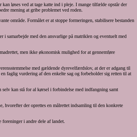
kan løses ved at tage katte ind i pleje. I mange tilfælde opstår der
t bedre mening at gribe problemet ved roden.
 vante område. Formålet er at stoppe formeringen, stabilisere bestanden
ker i samarbejde med den ansvarlige på matriklen og eventuelt med
 fremadrettet, men ikke økonomisk mulighed for at gennemføre
i overensstemmelse med gældende dyrevelfærdslov, at der er adgang til
en faglig vurdering af den enkelte sag og forbeholder sig retten til at
 selv kan stå for al kørsel i forbindelse med indfangning samt
 hvorefter der oprettes en målrettet indsamling til den konkrete
oreninger i andre dele af landet.