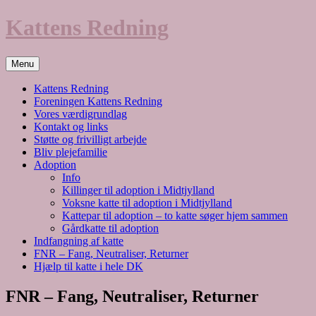
Hop
Kattens Redning
til
indhold
Menu
Kattens Redning
Foreningen Kattens Redning
Vores værdigrundlag
Kontakt og links
Støtte og frivilligt arbejde
Bliv plejefamilie
Adoption
Info
Killinger til adoption i Midtjylland
Voksne katte til adoption i Midtjylland
Kattepar til adoption – to katte søger hjem sammen
Gårdkatte til adoption
Indfangning af katte
FNR – Fang, Neutraliser, Returner
Hjælp til katte i hele DK
FNR – Fang, Neutraliser, Returner