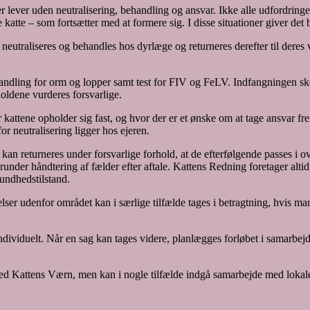
r lever uden neutralisering, behandling og ansvar. Ikke alle udfordringer 
 katte – som fortsætter med at formere sig. I disse situationer giver de
 neutraliseres og behandles hos dyrlæge og returneres derefter til deres
handling for orm og lopper samt test for FIV og FeLV. Indfangningen s
holdene vurderes forsvarlige.
vor kattene opholder sig fast, og hvor der er et ønske om at tage ansvar
or neutralisering ligger hos ejeren.
e kan returneres under forsvarlige forhold, at de efterfølgende passes 
under håndtering af fælder efter aftale. Kattens Redning foretager altid 
sundhedstilstand.
er udenfor området kan i særlige tilfælde tages i betragtning, hvis man
ividuelt. Når en sag kan tages videre, planlægges forløbet i samarbejde,
 Kattens Værn, men kan i nogle tilfælde indgå samarbejde med lokale f