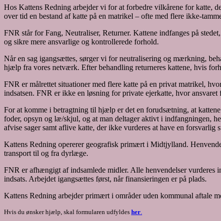
Hos Kattens Redning arbejder vi for at forbedre vilkårene for katte, de
over tid en bestand af katte på en matrikel – ofte med flere ikke-tamme
FNR står for Fang, Neutraliser, Returner. Kattene indfanges på stedet,
og sikre mere ansvarlige og kontrollerede forhold.
Når en sag igangsættes, sørger vi for neutralisering og mærkning, be
hjælp fra vores netværk. Efter behandling returneres kattene, hvis for
FNR er målrettet situationer med flere katte på en privat matrikel, h
indsatsen. FNR er ikke en løsning for private ejerkatte, hvor ansvaret f
For at komme i betragtning til hjælp er det en forudsætning, at katten
foder, opsyn og læ/skjul, og at man deltager aktivt i indfangningen, her
afvise sager samt aflive katte, der ikke vurderes at have en forsvarlig 
Kattens Redning opererer geografisk primært i Midtjylland. Henvendels
transport til og fra dyrlæge.
FNR er afhængigt af indsamlede midler. Alle henvendelser vurderes ind
indsats. Arbejdet igangsættes først, når finansieringen er på plads.
Kattens Redning arbejder primært i områder uden kommunal aftale med
Hvis du ønsker hjælp, skal formularen udfyldes
her
.