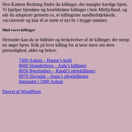
Hos Kattens Redning finder du killinger, der mangler kærlige hjem.
Vi hjælper hjemløse og forældreløse killinger i hele Midtjylland, og
når du adopterer gennem os, er killingerne sundhedstjekkede,
vaccinerede og klar til at starte et nyt liv i trygge rammer.
Mød vores killinger
Herunder kan du se billeder og beskrivelser af de killinger, der netop
nu søger hjem. Klik på hver killing for at læse mere om dens
personlighed, alder og behov.
7490 Aulum – Hanne’s kuld
8660 Skanderborg – Aida’s killinger
8850 Bjerringbro – Randi’s plejekillinger
8970 Havndal – Anna’s plejekillinger
Internatet i 7490 Aulum
Drevet af WordPress