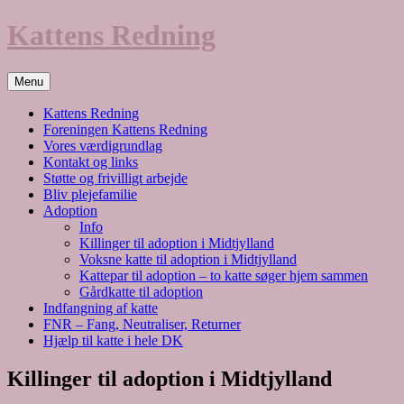
Hop
Kattens Redning
til
indhold
Menu
Kattens Redning
Foreningen Kattens Redning
Vores værdigrundlag
Kontakt og links
Støtte og frivilligt arbejde
Bliv plejefamilie
Adoption
Info
Killinger til adoption i Midtjylland
Voksne katte til adoption i Midtjylland
Kattepar til adoption – to katte søger hjem sammen
Gårdkatte til adoption
Indfangning af katte
FNR – Fang, Neutraliser, Returner
Hjælp til katte i hele DK
Killinger til adoption i Midtjylland